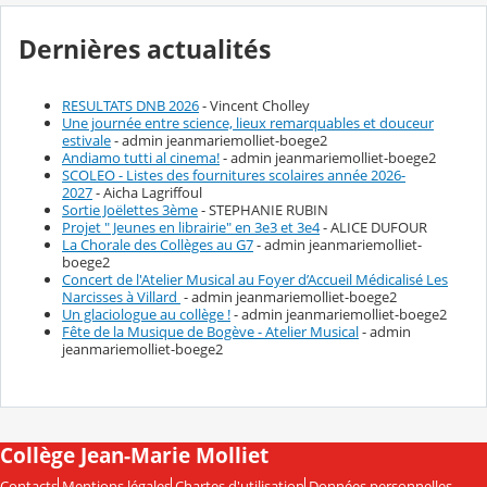
Dernières actualités
RESULTATS DNB 2026
- Vincent Cholley
Une journée entre science, lieux remarquables et douceur
estivale
- admin jeanmariemolliet-boege2
Andiamo tutti al cinema!
- admin jeanmariemolliet-boege2
SCOLEO - Listes des fournitures scolaires année 2026-
2027
- Aicha Lagriffoul
Sortie Joëlettes 3ème
- STEPHANIE RUBIN
Projet " Jeunes en librairie" en 3e3 et 3e4
- ALICE DUFOUR
La Chorale des Collèges au G7
- admin jeanmariemolliet-
boege2
Concert de l'Atelier Musical au Foyer d’Accueil Médicalisé Les
Narcisses à Villard
- admin jeanmariemolliet-boege2
Un glaciologue au collège !
- admin jeanmariemolliet-boege2
Fête de la Musique de Bogève - Atelier Musical
- admin
jeanmariemolliet-boege2
Collège Jean-Marie Molliet
Contacts
Mentions légales
Chartes d'utilisation
Données personnelles