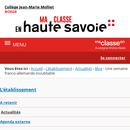
Panneau de gestion des cookies
Collège Jean-Marie Molliet
Menu de la rubrique
Contenu
BOEGE
MENU
Se connecter
Vous êtes ici :
Accueil
›
L'établissement
›
Actualités
›
Blog
›
Une semaine
franco-allemande inoubliable
L'établissement
A retenir
Actualités
Agenda externe