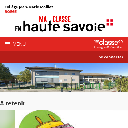
Panneau de gestion des cookies
Collège Jean-Marie Molliet
Contenu
BOEGE
MENU
Se connecter
A retenir