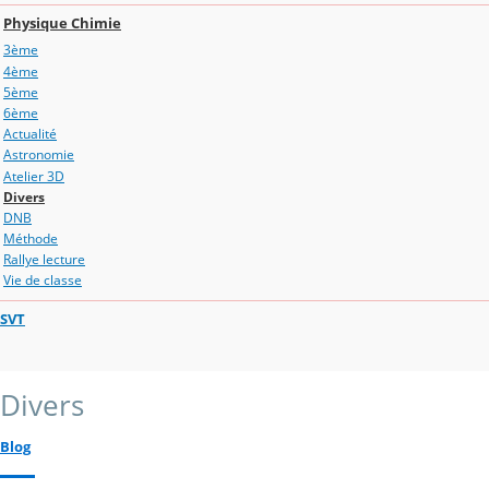
Physique Chimie
3ème
4ème
5ème
6ème
Actualité
Astronomie
Atelier 3D
Divers
DNB
Méthode
Rallye lecture
Vie de classe
SVT
Divers
Blog