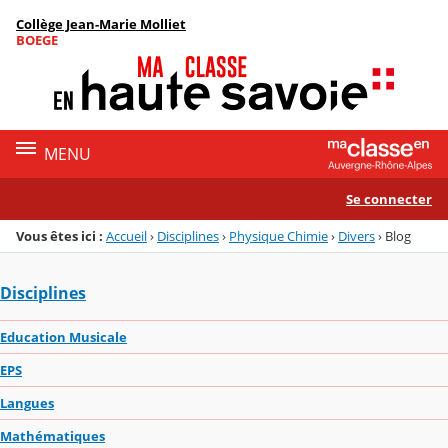
Panneau de gestion des cookies
Collège Jean-Marie Molliet
Menu de la rubrique
Contenu
BOEGE
MENU
Se connecter
Vous êtes ici :
Accueil
›
Disciplines
›
Physique Chimie
›
Divers
›
Blog
Disciplines
Education Musicale
EPS
Langues
Mathématiques