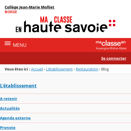
Panneau de gestion des cookies
Collège Jean-Marie Molliet
Menu de la rubrique
Contenu
BOEGE
MENU
Se connecter
Vous êtes ici :
Accueil
›
L'établissement
›
Restauration
›
Blog
L'établissement
A retenir
Actualités
Agenda externe
Pronote