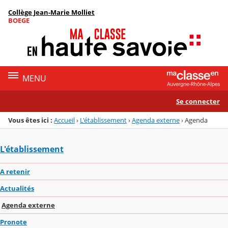
Panneau de gestion des cookies
Collège Jean-Marie Molliet
Menu de la rubrique
Contenu
BOEGE
MENU
Se connecter
Vous êtes ici :
Accueil
›
L'établissement
›
Agenda externe
›
Agenda
L'établissement
A retenir
Actualités
Agenda externe
Pronote