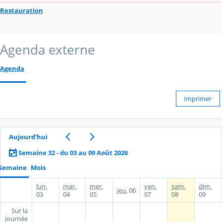
Restauration
Agenda externe
Agenda
Imprimer
Aujourd’hui
Semaine 32 - du 03 au 09 Août 2026
Semaine
Mois
lun.
mar.
mer.
ven.
sam.
dim.
jeu.
06
03
04
05
07
08
09
Sur la
journée