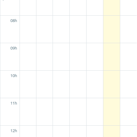
08h
09h
10h
11h
12h