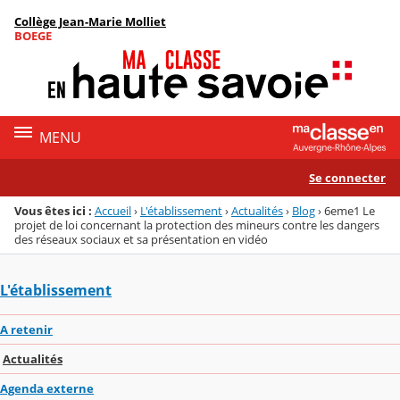
Panneau de gestion des cookies
Collège Jean-Marie Molliet
Menu de la rubrique
Contenu
BOEGE
MENU
Se connecter
Vous êtes ici :
Accueil
›
L'établissement
›
Actualités
›
Blog
›
6eme1 Le
projet de loi concernant la protection des mineurs contre les dangers
des réseaux sociaux et sa présentation en vidéo
L'établissement
A retenir
Actualités
Agenda externe