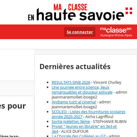
Se connecter
Dernières actualités
RESULTATS DNB 2026
- Vincent Cholley
Une journée entre science, lieux
remarquables et douceur estivale
- admin
jeanmariemolliet-boege2
Andiamo tutti al cinema!
- admin
es pour
jeanmariemolliet-boege2
SCOLEO - Listes des fournitures scolaires
année 2026-2027
- Aicha Lagriffoul
Sortie Joëlettes 3ème
- STEPHANIE RUBIN
Projet " Jeunes en librairie" en 3e3 et
3e4
- ALICE DUFOUR
La Chorale des Collèges au G7
- admin
llège Jean-