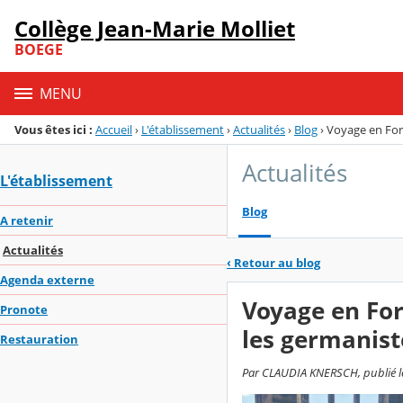
Panneau de gestion des cookies
Collège Jean-Marie Molliet
Menu de la rubrique
Contenu
BOEGE
MENU
Vous êtes ici :
Accueil
›
L'établissement
›
Actualités
›
Blog
›
Voyage en For
Actualités
L'établissement
Blog
A retenir
Actualités
‹
Retour au blog
Agenda externe
Voyage en For
Pronote
les germanist
Restauration
Par CLAUDIA KNERSCH, publié le 