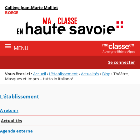
Panneau de gestion des cookies
Collège Jean-Marie Molliet
Menu de la rubrique
Contenu
BOEGE
MENU
Se connecter
Vous êtes ici :
Accueil
›
L'établissement
›
Actualités
›
Blog
›
Théâtre,
Masques et Impro – tutto in italiano!
L'établissement
A retenir
Actualités
Agenda externe