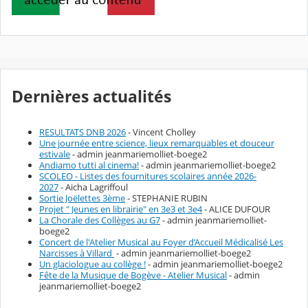
Dernières actualités
RESULTATS DNB 2026
- Vincent Cholley
Une journée entre science, lieux remarquables et douceur
estivale
- admin jeanmariemolliet-boege2
Andiamo tutti al cinema!
- admin jeanmariemolliet-boege2
SCOLEO - Listes des fournitures scolaires année 2026-
2027
- Aicha Lagriffoul
Sortie Joëlettes 3ème
- STEPHANIE RUBIN
Projet " Jeunes en librairie" en 3e3 et 3e4
- ALICE DUFOUR
La Chorale des Collèges au G7
- admin jeanmariemolliet-
boege2
Concert de l'Atelier Musical au Foyer d’Accueil Médicalisé Les
Narcisses à Villard
- admin jeanmariemolliet-boege2
Un glaciologue au collège !
- admin jeanmariemolliet-boege2
Fête de la Musique de Bogève - Atelier Musical
- admin
jeanmariemolliet-boege2