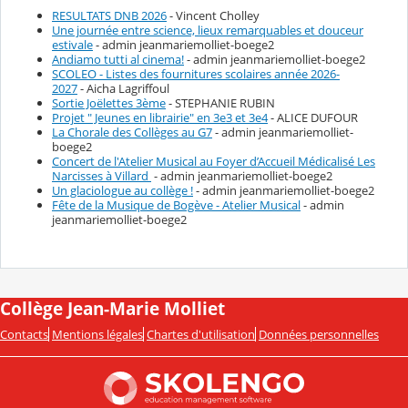
RESULTATS DNB 2026
- Vincent Cholley
Une journée entre science, lieux remarquables et douceur
estivale
- admin jeanmariemolliet-boege2
Andiamo tutti al cinema!
- admin jeanmariemolliet-boege2
SCOLEO - Listes des fournitures scolaires année 2026-
2027
- Aicha Lagriffoul
Sortie Joëlettes 3ème
- STEPHANIE RUBIN
Projet " Jeunes en librairie" en 3e3 et 3e4
- ALICE DUFOUR
La Chorale des Collèges au G7
- admin jeanmariemolliet-
boege2
Concert de l'Atelier Musical au Foyer d’Accueil Médicalisé Les
Narcisses à Villard
- admin jeanmariemolliet-boege2
Un glaciologue au collège !
- admin jeanmariemolliet-boege2
Fête de la Musique de Bogève - Atelier Musical
- admin
jeanmariemolliet-boege2
Collège Jean-Marie Molliet
Contacts
Mentions légales
Chartes d'utilisation
Données personnelles