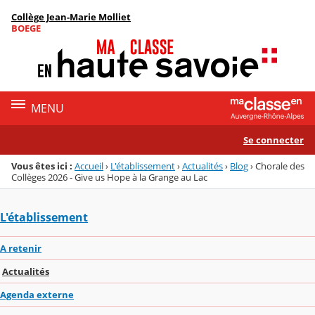
Panneau de gestion des cookies
Collège Jean-Marie Molliet
Menu de la rubrique
Contenu
BOEGE
MENU
Se connecter
Vous êtes ici :
Accueil
›
L'établissement
›
Actualités
›
Blog
›
Chorale des
Collèges 2026 - Give us Hope à la Grange au Lac
L'établissement
A retenir
Actualités
Agenda externe