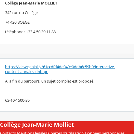
Collège
Jean-Marie MOLLIET
342 rue du Collège
74 420 BOEGE
téléphone : +33 4 50 39 11 88
https://view.genial.ly/61ccdfd4de049e0ddb6c59b0/interactive-
content-annales-dnb-pc
A la fin du parcours, un sujet complet est proposé.
63-10-1500-35
Collège Jean-Marie Molliet
Contacts
Mentions légales
Chartes d'utilisation
Données personnelles