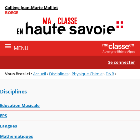
Panneau de gestion des cookies
Collège Jean-Marie Molliet
Menu de la rubrique
Contenu
BOEGE
MENU
Se connecter
Vous êtes ici :
Accueil
›
Disciplines
›
Physique Chimie
›
DNB
›
Disciplines
Education Musicale
EPS
Langues
Mathématiques