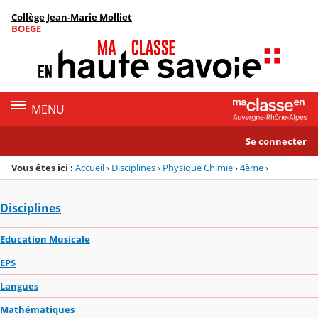
Panneau de gestion des cookies
Collège Jean-Marie Molliet
Menu de la rubrique
Contenu
BOEGE
MENU
Se connecter
Vous êtes ici :
Accueil
›
Disciplines
›
Physique Chimie
›
4ème
›
Disciplines
Education Musicale
EPS
Langues
Mathématiques