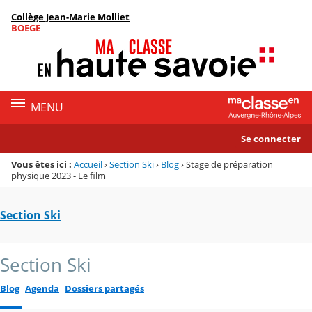
Panneau de gestion des cookies
Collège Jean-Marie Molliet
Menu de la rubrique
Contenu
BOEGE
MENU
Se connecter
Vous êtes ici :
Accueil
›
Section Ski
›
Blog
›
Stage de préparation
physique 2023 - Le film
Section Ski
Section Ski
Blog
Agenda
Dossiers partagés