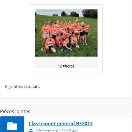
12 Photos
Ci-joint les résultats.
Pièces jointes
Classement general BF2013
Télécharger
( .
pdf
,
123.97
ko
)