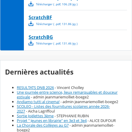
Télécharger
( .
pdf
,
106.28
ko
)
ScratchBF
Télécharger
( .
pdf
,
131.86
ko
)
ScratchBG
Télécharger
( .
pdf
,
131.46
ko
)
Dernières actualités
RESULTATS DNB 2026
- Vincent Cholley
Une journée entre science, lieux remarquables et douceur
estivale
- admin jeanmariemolliet-boege2
Andiamo tutti al cinema!
- admin jeanmariemolliet-boege2
SCOLEO - Listes des fournitures scolaires année 2026-
2027
- Aicha Lagriffoul
Sortie Joëlettes 3ème
- STEPHANIE RUBIN
Projet " Jeunes en librairie" en 3e3 et 3e4
- ALICE DUFOUR
La Chorale des Collèges au G7
- admin jeanmariemolliet-
boege2