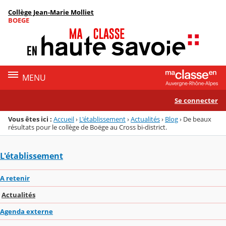
Panneau de gestion des cookies
Collège Jean-Marie Molliet
Menu de la rubrique
Contenu
BOEGE
MENU
Se connecter
Vous êtes ici :
Accueil
›
L'établissement
›
Actualités
›
Blog
›
De beaux
résultats pour le collège de Boëge au Cross bi-district.
L'établissement
A retenir
Actualités
Agenda externe