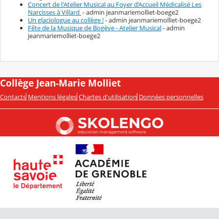
Concert de l'Atelier Musical au Foyer d’Accueil Médicalisé Les
Narcisses à Villard
- admin jeanmariemolliet-boege2
Un glaciologue au collège !
- admin jeanmariemolliet-boege2
Fête de la Musique de Bogève - Atelier Musical
- admin
jeanmariemolliet-boege2
Collège Jean-Marie Molliet
Contacts
Mentions légales
Chartes d'utilisation
Données personnelles