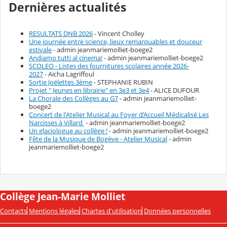
Dernières actualités
RESULTATS DNB 2026
- Vincent Cholley
Une journée entre science, lieux remarquables et douceur
estivale
- admin jeanmariemolliet-boege2
Andiamo tutti al cinema!
- admin jeanmariemolliet-boege2
SCOLEO - Listes des fournitures scolaires année 2026-
2027
- Aicha Lagriffoul
Sortie Joëlettes 3ème
- STEPHANIE RUBIN
Projet " Jeunes en librairie" en 3e3 et 3e4
- ALICE DUFOUR
La Chorale des Collèges au G7
- admin jeanmariemolliet-
boege2
Concert de l'Atelier Musical au Foyer d’Accueil Médicalisé Les
Narcisses à Villard
- admin jeanmariemolliet-boege2
Un glaciologue au collège !
- admin jeanmariemolliet-boege2
Fête de la Musique de Bogève - Atelier Musical
- admin
jeanmariemolliet-boege2
Collège Jean-Marie Molliet
Contacts
Mentions légales
Chartes d'utilisation
Données personnelles