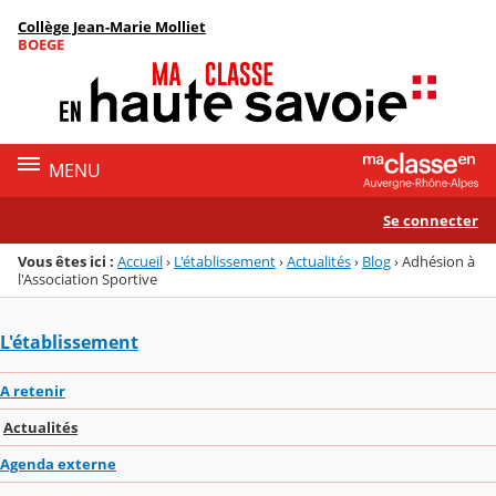
Panneau de gestion des cookies
Collège Jean-Marie Molliet
Menu de la rubrique
Contenu
BOEGE
MENU
Se connecter
Vous êtes ici :
Accueil
›
L'établissement
›
Actualités
›
Blog
›
Adhésion à
l'Association Sportive
L'établissement
A retenir
Actualités
Agenda externe