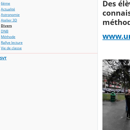
Des élè
6ème
Actualité
connais
Astronomie
méthode
Atelier 3D
Divers
DNB
www.un
Méthode
Rallye lecture
Vie de classe
SVT