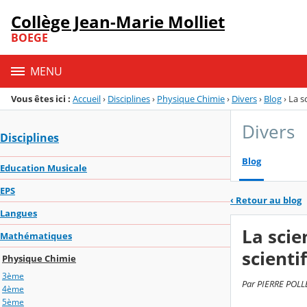
Panneau de gestion des cookies
Collège Jean-Marie Molliet
Menu de la rubrique
Contenu
BOEGE
MENU
Vous êtes ici :
Accueil
›
Disciplines
›
Physique Chimie
›
Divers
›
Blog
›
La s
Divers
Disciplines
Blog
Education Musicale
EPS
‹
Retour au blog
Langues
La scie
Mathématiques
scienti
Physique Chimie
3ème
Par PIERRE POLLET
4ème
5ème