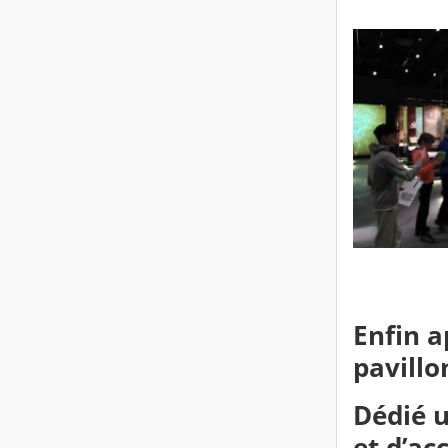
Enfin a
pavillo
Dédié u
et d’ac