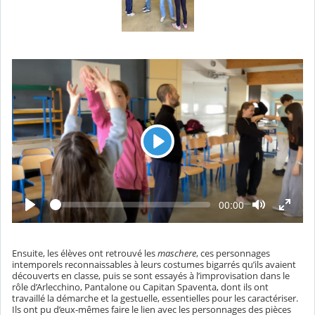
L
e
c
t
L
T
00:00
e
e
u
c
m
t
r
p
u
s
r
e
é
Ensuite, les élèves ont retrouvé les
maschere
, ces personnages
e
c
intemporels reconnaissables à leurs costumes bigarrés qu’ils avaient
o
découverts en classe, puis se sont essayés à l’improvisation dans le
u
rôle d’Arlecchino, Pantalone ou Capitan Spaventa, dont ils ont
l
travaillé la démarche et la gestuelle, essentielles pour les caractériser.
é
Ils ont pu d’eux-mêmes faire le lien avec les personnages des pièces