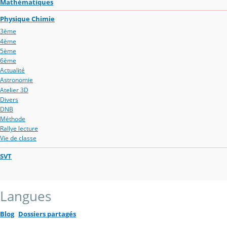
Mathématiques
Physique Chimie
3ème
4ème
5ème
6ème
Actualité
Astronomie
Atelier 3D
Divers
DNB
Méthode
Rallye lecture
Vie de classe
SVT
Langues
Blog
Dossiers partagés