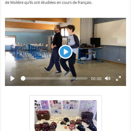
de Molière qu’ils ont étudiées en cours de français.
L
e
c
t
L
T
00:00
e
e
u
c
m
t
r
p
u
s
r
e
é
e
c
o
u
l
é