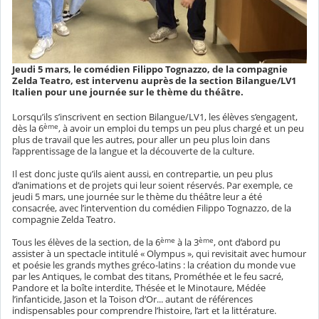
Jeudi 5 mars, le comédien Filippo Tognazzo, de la compagnie
Zelda Teatro, est intervenu auprès de la section Bilangue/LV1
Italien pour une journée sur le thème du théâtre.
Lorsqu’ils s’inscrivent en section Bilangue/LV1, les élèves s’engagent,
ème
dès la 6
, à avoir un emploi du temps un peu plus chargé et un peu
plus de travail que les autres, pour aller un peu plus loin dans
l’apprentissage de la langue et la découverte de la culture.
Il est donc juste qu’ils aient aussi, en contrepartie, un peu plus
d’animations et de projets qui leur soient réservés. Par exemple, ce
jeudi 5 mars, une journée sur le thème du théâtre leur a été
consacrée, avec l’intervention du comédien Filippo Tognazzo, de la
compagnie Zelda Teatro.
ème
ème
Tous les élèves de la section, de la 6
à la 3
, ont d’abord pu
assister à un spectacle intitulé « Olympus », qui revisitait avec humour
et poésie les grands mythes gréco-latins : la création du monde vue
par les Antiques, le combat des titans, Prométhée et le feu sacré,
Pandore et la boîte interdite, Thésée et le Minotaure, Médée
l’infanticide, Jason et la Toison d’Or... autant de références
indispensables pour comprendre l’histoire, l’art et la littérature.