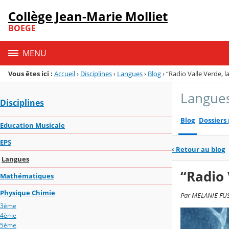
Panneau de gestion des cookies
Collège Jean-Marie Molliet
Menu de la rubrique
Contenu
BOEGE
MENU
Vous êtes ici :
Accueil
›
Disciplines
›
Langues
›
Blog
›
“Radio Valle Verde, l
Langue
Disciplines
Blog
Dossiers
Education Musicale
EPS
‹
Retour au blog
Langues
“Radio 
Mathématiques
Physique Chimie
Par MELANIE FUSA
3ème
4ème
5ème