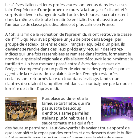
Les élèves italiens et leurs professeures sont venus dans les classes
faire l'expérience d'une journée de cours "à la française" : ils ont été
surpris de devoir changer de salle toutes les heures, eux qui restent
dans la même salle toute la matinée en Italie. Ils ont aussi trouvé
l'ambiance de classe plus disciplinée et plus calme en France.
A 15h, à la fin de la récréation de l'après-midi, ils ont retrouvé la classe
ème
de 4
5 qui leur avait préparé un jeu de piste dans Boëge : par
groupe de 4 (deux Italiens et deux Français), équipés d'un plan, ils
devaient se rendre dans des lieux précis et y recueillir des lettres-
indices qui, une fois rassemblées et remises dans l'ordre, formaient le
nom de la spécialité régionale qu'ils allaient découvrir le soir-même : la
tartiflette. Un bon moment passé entre élèves dans les rues de
Boëge, récompensé par un goûter de viennoiseries préparées par les
agents de la restauration scolaire. Une fois l'énergie restaurée,
certains sont retournés faire un tour dans le village, tandis que
d'autres discutaient tranquillement dans la cour baignée par la douce
lumière de la fin d'après-midi.
Puis place au dîner et à la
fameuse tartiflette, qui n'a
pas suscité beaucoup
d'enthousiasme parmi les
Italiens plutôt habitués à la
sauce tomate mais qui a fait
des heureux parmi nos Haut-Savoyards ! Ils avaient tous apporté de
quoi compléter le repas par des entrées et des desserts dont le buffet
a été apprécié, avant que tous ne s'élancent sur la piste de danse