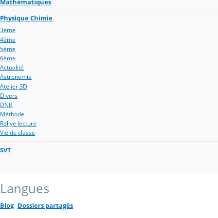
Mathématiques
Physique Chimie
3ème
4ème
5ème
6ème
Actualité
Astronomie
Atelier 3D
Divers
DNB
Méthode
Rallye lecture
Vie de classe
SVT
Langues
Blog
Dossiers partagés