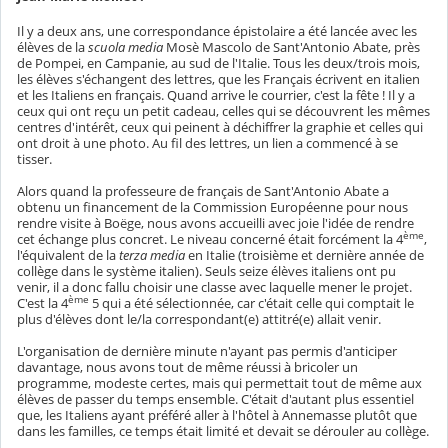
Il y a deux ans, une correspondance épistolaire a été lancée avec les
élèves de la
scuola media
Mosè Mascolo de Sant'Antonio Abate, près
de Pompei, en Campanie, au sud de l'Italie. Tous les deux/trois mois,
les élèves s'échangent des lettres, que les Français écrivent en italien
et les Italiens en français. Quand arrive le courrier, c'est la fête ! Il y a
ceux qui ont reçu un petit cadeau, celles qui se découvrent les mêmes
centres d'intérêt, ceux qui peinent à déchiffrer la graphie et celles qui
ont droit à une photo. Au fil des lettres, un lien a commencé à se
tisser.
Alors quand la professeure de français de Sant'Antonio Abate a
obtenu un financement de la Commission Européenne pour nous
rendre visite à Boëge, nous avons accueilli avec joie l'idée de rendre
ème
cet échange plus concret. Le niveau concerné était forcément la 4
,
l'équivalent de la
terza media
en Italie (troisième et dernière année de
collège dans le système italien). Seuls seize élèves italiens ont pu
venir, il a donc fallu choisir une classe avec laquelle mener le projet.
ème
C'est la 4
5 qui a été sélectionnée, car c'était celle qui comptait le
plus d'élèves dont le/la correspondant(e) attitré(e) allait venir.
L'organisation de dernière minute n'ayant pas permis d'anticiper
davantage, nous avons tout de même réussi à bricoler un
programme, modeste certes, mais qui permettait tout de même aux
élèves de passer du temps ensemble. C'était d'autant plus essentiel
que, les Italiens ayant préféré aller à l'hôtel à Annemasse plutôt que
dans les familles, ce temps était limité et devait se dérouler au collège.