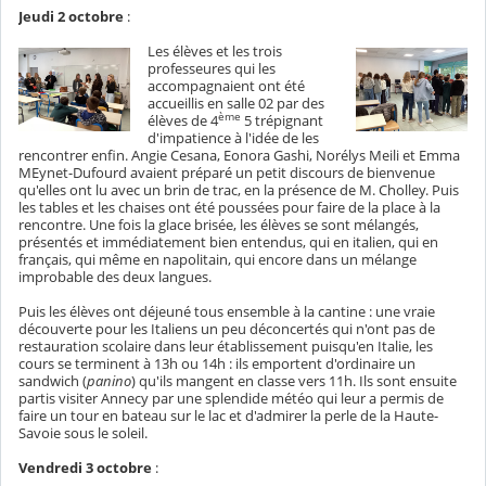
Jeudi 2 octobre
:
Les élèves et les trois
professeures qui les
accompagnaient ont été
accueillis en salle 02 par des
ème
élèves de 4
5 trépignant
d'impatience à l'idée de les
rencontrer enfin. Angie Cesana, Eonora Gashi, Norélys Meili et Emma
MEynet-Dufourd avaient préparé un petit discours de bienvenue
qu'elles ont lu avec un brin de trac, en la présence de M. Cholley. Puis
les tables et les chaises ont été poussées pour faire de la place à la
rencontre. Une fois la glace brisée, les élèves se sont mélangés,
présentés et immédiatement bien entendus, qui en italien, qui en
français, qui même en napolitain, qui encore dans un mélange
improbable des deux langues.
Puis les élèves ont déjeuné tous ensemble à la cantine : une vraie
découverte pour les Italiens un peu déconcertés qui n'ont pas de
restauration scolaire dans leur établissement puisqu'en Italie, les
cours se terminent à 13h ou 14h : ils emportent d'ordinaire un
sandwich (
panino
) qu'ils mangent en classe vers 11h. Ils sont ensuite
partis visiter Annecy par une splendide météo qui leur a permis de
faire un tour en bateau sur le lac et d'admirer la perle de la Haute-
Savoie sous le soleil.
Vendredi 3 octobre
: