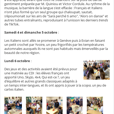
gentiment préparée par M. Quiniou et Victor Cordule. Au rythme de la
musique, la barrière de la langue s'est effacée : Français et Italiens
n'ont plus formé qu'un seul groupe qui chaloupait, sautait,
s'époumonait sur les airs de "Sarà perché ti amo", "Alors on danse" et
autres tubes entraînants, reproduisant à l'unisson les derniers
trends
de TikTok.
Samedi 4 et dimanche 5 octobre
:
Les Italiens sont allés se promener à Genève puis à Evian en faisant
un petit crochet par Yvoire, un peu frigorifiés par les températures
automnales auxquels ils ne sont pas habitués mais émerveillés par la
beauté de notre région.
Lundi 6 octobre
:
Des jeux et des activités avaient été prévus pour
une matinée au CDI : les élèves français ont
apporté Uno, SkyJo, 4x4, Qui est-ce ?, un jeu
d'équilibre et autres grands classiques adaptés à
un temps inter-langues, et ils ont appris à jouer à la
scopa
, un jeu de
cartes italien.