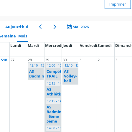
Imprimer
Aujourd’hui
Mai 2026
Semaine
Mois
Lundi
Mardi
Mercredi
Jeudi
Vendredi
Samedi
Dimanc
S18
27
28
29
30
1
2
3
12:10 - 13:00
12:00 - 17:30
12:10 - 13:00
AS
Compétition
AS
Badminton
TRAIL
Volley-
ball
12:15 - 14:45
AS
Athlétisme
12:15 - 14:00
AS
Badminton
- 6ème -
5ème
14:00 - 15:30