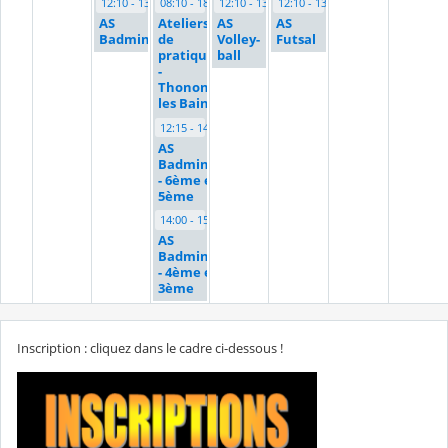
12:10 - 13:00
08:10 - 18:00
12:10 - 13:00
12:10 - 13:00
AS
Ateliers
AS
AS
Badminton
de
Volley-
Futsal
pratique
ball
-
Thonon
les Bains
12:15 - 14:00
AS
Badminton
- 6ème et
5ème
14:00 - 15:30
AS
Badminton
- 4ème et
3ème
Inscription : cliquez dans le cadre ci-dessous !