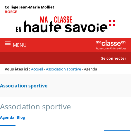
Panneau de gestion des cookies
Collège Jean-Marie Molliet
Menu de la rubrique
Contenu
BOEGE
MENU
Se connecter
Vous êtes ici :
Accueil
›
Association sportive
›
Agenda
Association sportive
Association sportive
Agenda
Blog