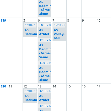
AS
Badminton
- 4ème et
3ème
S19
4
5
6
7
8
9
10
12:10 - 13:00
08:10 - 18:00
12:10 - 13:00
AS
AS
AS
Badminton
Athlétisme
Volley-
ball
12:15 - 14:00
AS
Badminton
- 6ème -
5ème
14:00 - 15:30
AS
Badminton
- 4ème et
3ème
S20
11
12
13
14
15
16
17
12:10 - 13:00
12:15 - 14:45
AS
AS
Badminton
Athlétisme
12:15 - 14:00
AS