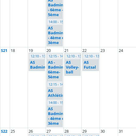
Badminton
- 6ème -
5ème
14:00 - 15:30
AS
Badminton
- 4ème et
3ème
S21
18
19
20
21
22
23
24
12:10 - 13:00
12:15 - 14:00
12:10 - 13:00
12:10 - 13:00
AS
AS -
AS
AS
Badminton
Badminton
Volley-
Futsal
6ème-
ball
5ème
12:15 - 14:45
AS
Athlétisme
14:00 - 15:30
AS
Badminton
- 4ème et
3ème
S22
25
26
27
28
29
30
31